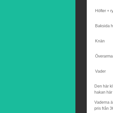
Höfter + r
Baksida h
Knän
Överarma
Vader
Den här kl
hakan här 
Vaderna är
pris från 