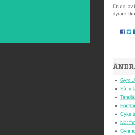
En del av 
dyrare kli
Andr
Gym Upp
Så hitt
Tandlä
Företa
Cykelta
När fam
Gynmot