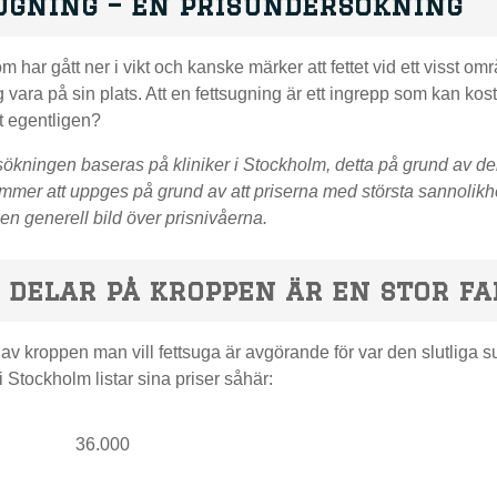
ugning – en prisundersökning
 har gått ner i vikt och kanske märker att fettet vid ett visst omr
g vara på sin plats. Att en fettsugning är ett ingrepp som kan k
t egentligen?
ökningen baseras på kliniker i Stockholm, detta på grund av den
ommer att uppges på grund av att priserna med största sannolikhe
en generell bild över prisnivåerna.
 delar på kroppen är en stor f
 av kroppen man vill fettsuga är avgörande för var den slutlig
i Stockholm listar sina priser såhär:
36.000