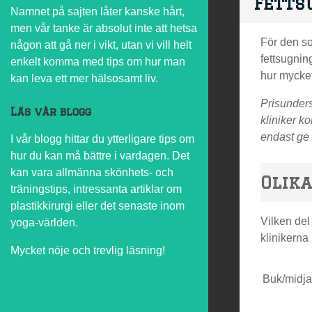
Fetts
Namnet på sajten låter kanske hårt,
men vår tanke är absolut inte att hetsa
För den som
någon att gå ner i vikt, utan vi vill helt
fettsugnin
enkelt komma med tips om hur man
hur mycke
kan leva ett mer hälsosamt liv.
Prisunders
Läs vår blogg
kliniker k
endast ge 
I vår blogg hittar du ytterligare tips om
hur du kan må bättre i vardagen. Det
kan vara allmänna skönhets- och
Olika
träningstips, intressanta artiklar om
plastikkirurgi eller det senaste inom
Vilken del
yoga-världen.
klinikerna 
Mycket nöje och trevlig läsning!
Buk/midja