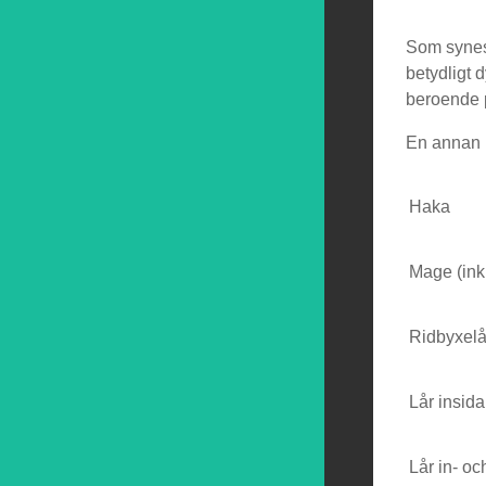
Som synes 
betydligt 
beroende p
En annan kl
Haka
Mage (inkl
Ridbyxelå
Lår insida
Lår in- oc