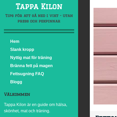
Tappa Kilon
Tips för att gå ned i vikt - utan
press och pekpinnar
Hem
Slank kropp
Nyttig mat för träning
Bränna fett på magen
Fettsugning FAQ
Blogg
Välkommen
Tappa Kilon är en guide om hälsa,
skönhet, mat och träning.