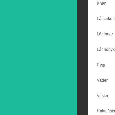
Knän
Lår cirku
Lår inner
Lår ridbyx
Rygg
Vader
Vrister
Haka fett