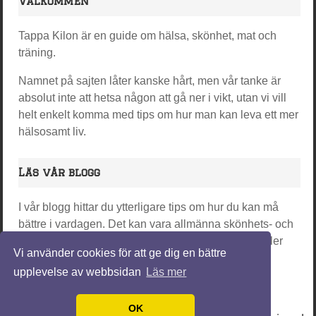
Välkommen
Tappa Kilon är en guide om hälsa, skönhet, mat och
träning.
Namnet på sajten låter kanske hårt, men vår tanke är
absolut inte att hetsa någon att gå ner i vikt, utan vi vill
helt enkelt komma med tips om hur man kan leva ett mer
hälsosamt liv.
Läs vår blogg
I vår blogg hittar du ytterligare tips om hur du kan må
bättre i vardagen. Det kan vara allmänna skönhets- och
träningstips, intressanta artiklar om plastikkirurgi eller
Vi använder cookies för att ge dig en bättre
det senaste inom yoga-världen.
upplevelse av webbsidan
Läs mer
Mycket nöje och trevlig läsning!
OK