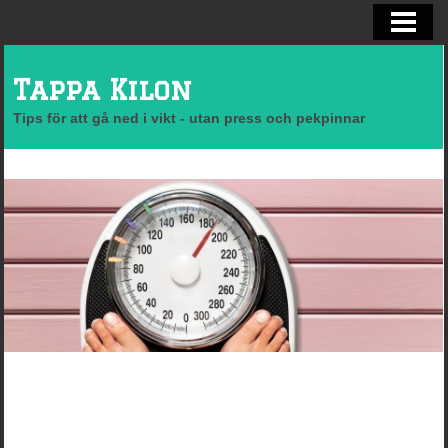
SLANK KROPP
NYTTIG MAT FÖR TRÄNING
Tappa Kilon
BRÄNNA FETT PÅ MAGEN
Tips för att gå ned i vikt - utan press och pekpinnar
FETTSUGNING FAQ
BLOGG