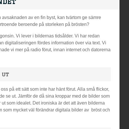
ndet
h avsaknaden av en fin byst, kan tvärtom ge sämre
förtroende beroende på storleken på brösten?
onsin. Vi lever i bildernas tidsålder. Vi har redan
nan digitaliseringen fördes information över via text. Vi
snade vi mer på radio förut, innan internet och datorerna
 ut
på ett sätt som inte har hänt förut. Alla små flickor,
rde se ut. Jämför de då sina kroppar med de bilder som
ut som idealet. Det ironiska är det att även bilderna
som mycket väl förändrar digitala bilder av bröst och