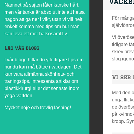
Vacke
Namnet på sajten låter kanske hårt,
men vår tanke är absolut inte att hetsa
För många 
någon att gå ner i vikt, utan vi vill helt
självförtr
enkelt komma med tips om hur man
kan leva ett mer hälsosamt liv.
Vi överöse
tidigare få
Läs vår blogg
skrev brev
slog igen
I vår blogg hittar du ytterligare tips om
hur du kan må bättre i vardagen. Det
kan vara allmänna skönhets- och
Vi ser
träningstips, intressanta artiklar om
plastikkirurgi eller det senaste inom
Med den ök
yoga-världen.
unga flick
de överöse
Mycket nöje och trevlig läsning!
på kvinnok
kropp. Syn