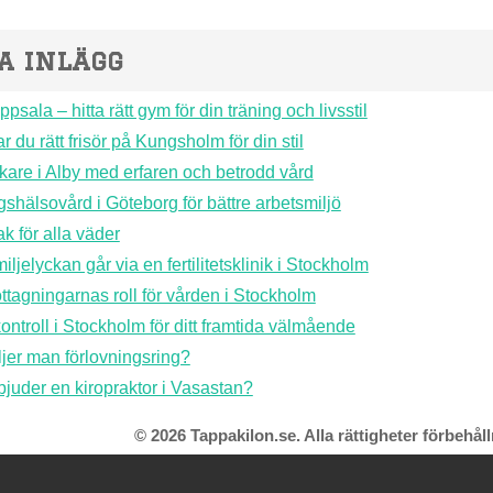
a inlägg
sala – hitta rätt gym för din träning och livsstil
ar du rätt frisör på Kungsholm för din stil
kare i Alby med erfaren och betrodd vård
gshälsovård i Göteborg för bättre arbetsmiljö
k för alla väder
iljelyckan går via en fertilitetsklinik i Stockholm
tagningarnas roll för vården i Stockholm
ntroll i Stockholm för ditt framtida välmående
ljer man förlovningsring?
bjuder en kiropraktor i Vasastan?
© 2026 Tappakilon.se. Alla rättigheter förbehåll