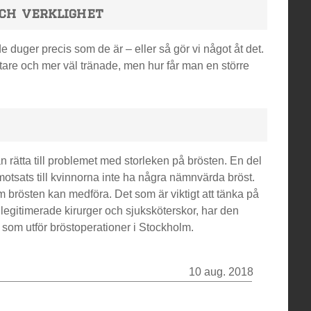
och verklighet
de duger precis som de är – eller så gör vi något åt det.
märtare och mer väl tränade, men hur får man en större
n rätta till problemet med storleken på brösten. En del
motsats till kvinnorna inte ha några nämnvärda bröst.
 brösten kan medföra. Det som är viktigt att tänka på
så legitimerade kirurger och sjuksköterskor, har den
 som utför bröstoperationer i Stockholm.
10 aug. 2018