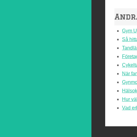
Andr
Gym Upp
Så hitt
Tandlä
Företa
Cykelta
När fam
Gynmot
Hälsoko
Hur vä
Vad er