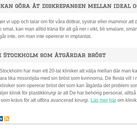
 kan göra åt diskrepansen mellan ideal 
er vi upp och talar om för våra döttrar, systrar eller mammor att 
i smal, kan man alltid träna för att gå ner i vikt, bli smalare, s
går inte, om man inte opererar in implantat.
 i Stockholm som åtgärdar bröst
Stockholm har man ett 20-tal kliniker att välja mellan där man ka
ra lika missnöjda med sin bröst som kvinnorna. De flesta vill i 
 kliniker som opererar bröst det som kan åtgärda det problem som
jer klinik för plastikkirurgi är att De har behörig personal, allt
 som krävs för att utföra avancerad kirurgi.
Läs mer här
om klinik