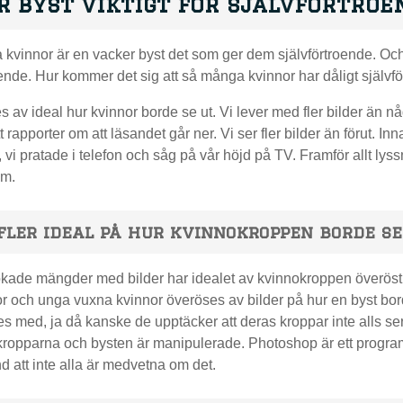
r byst viktigt för självförtroe
kvinnor är en vacker byst det som ger dem självförtroende. Oc
oende. Hur kommer det sig att så många kvinnor har dåligt själv
s av ideal hur kvinnor borde se ut. Vi lever med fler bilder än någ
tt rapporter om att läsandet går ner. Vi ser fler bilder än förut. In
, vi pratade i telefon och såg på vår höjd på TV. Framför allt lys
om.
 fler ideal på hur kvinnokroppen borde se
ade mängder med bilder har idealet av kvinnokroppen överöst oss 
or och unga vuxna kvinnor överöses av bilder på hur en byst bo
s med, ja då kanske de upptäcker att deras kroppar inte alls ser 
ropparna och bysten är manipulerade. Photoshop är ett program 
d att inte alla är medvetna om det.