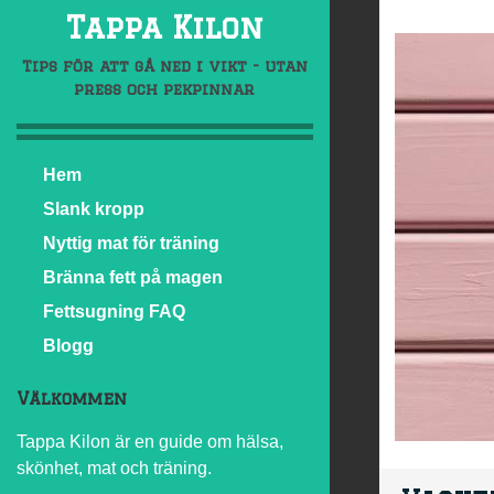
Tappa Kilon
Tips för att gå ned i vikt - utan
press och pekpinnar
Hem
Slank kropp
Nyttig mat för träning
Bränna fett på magen
Fettsugning FAQ
Blogg
Välkommen
Tappa Kilon är en guide om hälsa,
skönhet, mat och träning.