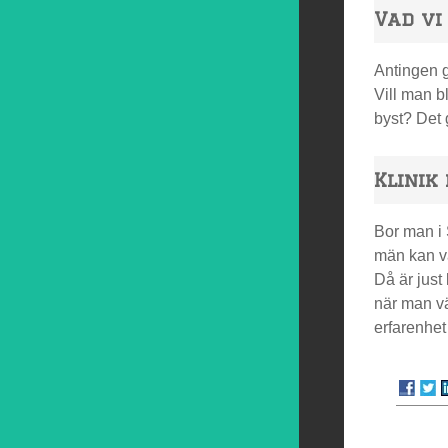
Vad vi
Antingen g
Vill man bl
byst? Det 
Klinik
Bor man i 
män kan va
Då är just
när man väl
erfarenhet